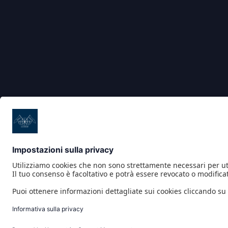
PROGETTI CO/FINANZIATI DAL POR CREO FESR 2014 2020
COMPASS PICKUP INTERFACE
IOT 4.0 YACHT
MULTI-INTEGRATED TOUCH BRIDGE
NAUSICAA