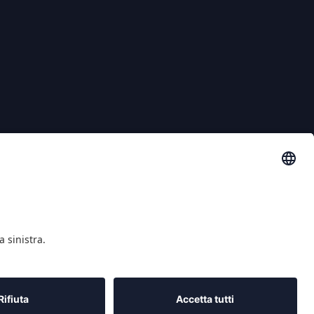
PROGETTO CO/FINANZIATO DAL POR MARCHE FESR 2014-2020
ARCHIMEDE
I-BRIDGE NEXTGEN