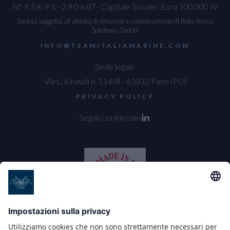
N° R EA: P S - 2 9 0 6 87 - Capitale Sociale: Euro 100.000 IV
Società soggetta all’attività di direzione e coordinamento di Rolls-Royce
Solutions GmbH
INFO@TEAMITALIAMARINE.COM
Sede legale
Via L. Einaudi n. 114/B - 61032 Fano (PU)
PRIVACY POLICY
Seguici su linkedin