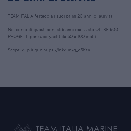
TEAM ITALIA festeggia i suoi primi 20 anni di attività!
Nel corso di questi anni abbiamo realizzato OLTRE 500
PROGETTI per superyacht da 30 a 100 metri.
Scopri di più qui: https://lnkd.in/g_d5Kzn